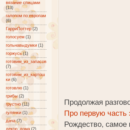
вязание спицами
(13)
галопом по европам
(6)
ГарриПоттер
(2)
голосуем
(1)
гольнавыдумки
(1)
горжусь
(1)
готовим_из_запасов
(7)
готовим_из_картош
ки
(6)
готовлю
(1)
грибы
(2)
Продолжая разгов
грустно
(11)
Про первую часть 
гулянки
(1)
дача
(7)
Рождество, самое 
декор_дома
(2)