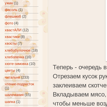
ужин
(1)
фасоль
(1)
флешмоб
(2)
фото
(4)
хвастАЛИ
(12)
хвастики
(8)
хвосты
(7)
хлебобулочное
(18)
хлебопечка
(16)
хюгге-зимовка
(10)
Теперь - очередь в
цветы
(4)
Отрезаем кусок рук
читальня
(233)
заклеиваем скотче
чтение-подросток
(1)
Вкладываем мясо,
шалемания
(15)
шапка
(1)
чтобы меньше возд