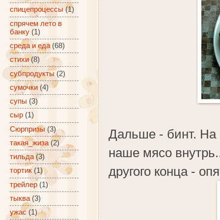
спицепроцессы
(1)
спрячем лето в
банку
(1)
среда и еда
(68)
стихи
(8)
субпродукты
(2)
сумочки
(4)
супы
(3)
сыр
(1)
Сюрпризы
(3)
Дальше - бинт. На
такая_жиза
(2)
наше мясо внутрь..
тильда
(3)
другого конца - оп
тортик
(1)
трейлер
(1)
тыква
(3)
ужас
(1)