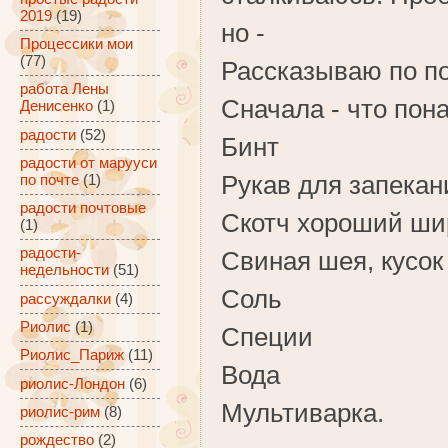
2019
(19)
но -
Процессики мои
(77)
Рассказываю по по
работа Лены
Сначала - что пон
Денисенко
(1)
радости
(52)
Бинт
радости от марууси
Рукав для запекан
по почте
(1)
радости почтовые
Скотч хороший ши
(1)
радости-
Свиная шея, кусок
недельности
(51)
Соль
рассуждалки
(4)
Риолис
(1)
Специи
Риолис_Париж
(11)
Вода
риолис-Лондон
(6)
Мультиварка.
риолис-рим
(8)
рождество
(2)