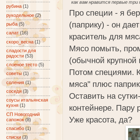
как вам нравится первые три 
рубина
(1)
Про специи - я бе
рукодельное
(2)
(паприку) - он да
рыба
(5)
салат
(16)
краситель для мяс
скоро_весна
(1)
Мясо помыть, пром
сладости для
радости
(53)
(обычной крупной 
слоеное тесто
(5)
Потом специями. 
советы
(1)
мяса" плюс паприк
соления
(1)
соседи
(3)
Оставить на сутки
соусы итальянская
кухня
(1)
контейнере. Пару 
СП Новогодний
Уже красота, да?
сапожок
(8)
спасибо
(1)
списки
(3)