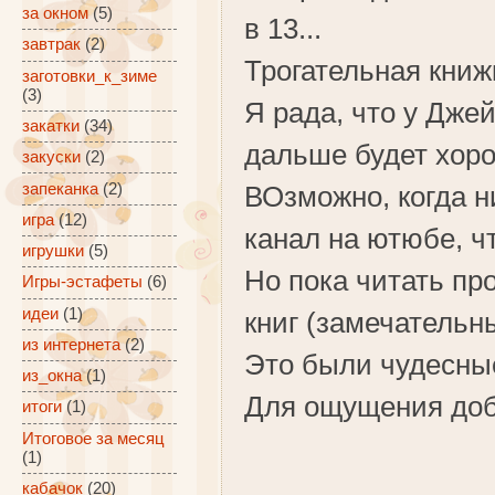
за окном
(5)
в 13...
завтрак
(2)
Трогательная книж
заготовки_к_зиме
(3)
Я рада, что у Дже
закатки
(34)
дальше будет хор
закуски
(2)
запеканка
(2)
ВОзможно, когда н
игра
(12)
канал на ютюбе, чт
игрушки
(5)
Но пока читать пр
Игры-эстафеты
(6)
идеи
(1)
книг (замечательны
из интернета
(2)
Это были чудесны
из_окна
(1)
Для ощущения доб
итоги
(1)
Итоговое за месяц
(1)
кабачок
(20)