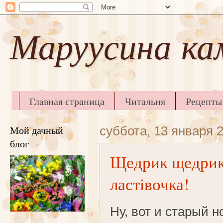
Маруусина ка
Главная страница
Читальня
Рецепты
Готовим из картошки
Мой дачный
суббота, 13 января 2
блог
Щедрик щедрик 
ластівочка!
Ну, вот и старый н