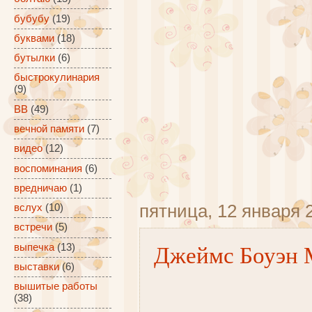
бубубу
(19)
буквами
(18)
бутылки
(6)
быстрокулинария
(9)
ВВ
(49)
вечной памяти
(7)
видео
(12)
воспоминания
(6)
вредничаю
(1)
пятница, 12 января 2
вслух
(10)
встречи
(5)
Джеймс Боуэн М
выпечка
(13)
выставки
(6)
вышитые работы
(38)