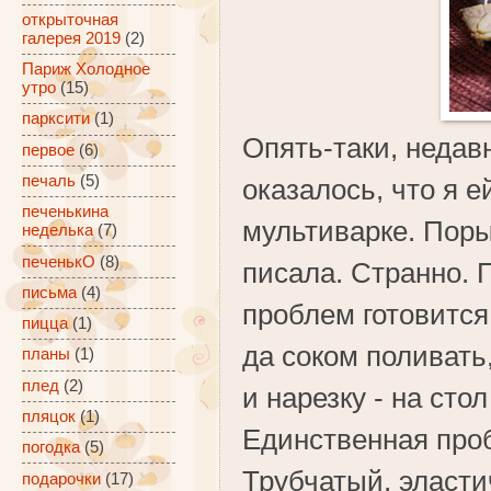
открыточная
галерея 2019
(2)
Париж Холодное
утро
(15)
парксити
(1)
Опять-таки, недавн
первое
(6)
печаль
(5)
оказалось, что я е
печенькина
мультиварке. Порыл
неделька
(7)
печенькО
(8)
писала. Странно. 
письма
(4)
проблем готовится
пицца
(1)
да соком поливать
планы
(1)
плед
(2)
и нарезку - на сто
пляцок
(1)
Единственная пробл
погодка
(5)
Трубчатый, эласти
подарочки
(17)