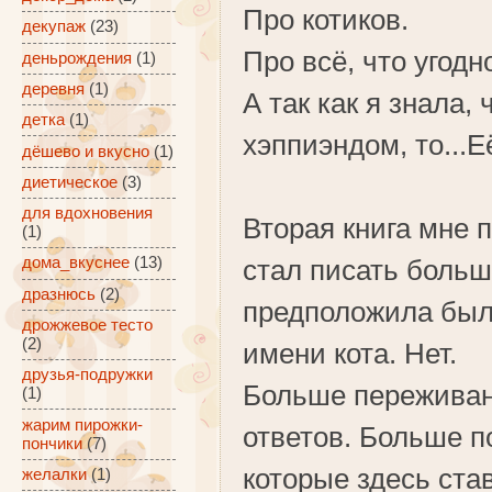
Про котиков.
декупаж
(23)
Про всё, что угодн
деньрождения
(1)
деревня
(1)
А так как я знала,
детка
(1)
хэппиэндом, то...Е
дёшево и вкусно
(1)
диетическое
(3)
для вдохновения
Вторая книга мне
(1)
дома_вкуснее
(13)
стал писать больше
дразнюсь
(2)
предположила было
дрожжевое тесто
(2)
имени кота. Нет.
друзья-подружки
Больше переживан
(1)
жарим пирожки-
ответов. Больше по
пончики
(7)
которые здесь став
желалки
(1)