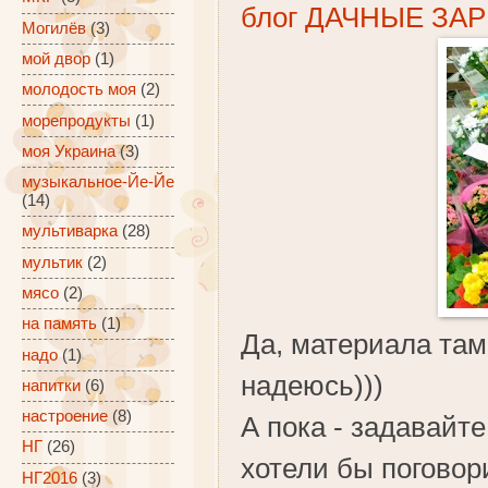
блог ДАЧНЫЕ ЗА
Могилёв
(3)
мой двор
(1)
молодость моя
(2)
морепродукты
(1)
моя Украина
(3)
музыкальное-Йе-Йе
(14)
мультиварка
(28)
мультик
(2)
мясо
(2)
на память
(1)
Да, материала там 
надо
(1)
надеюсь)))
напитки
(6)
настроение
(8)
А пока - задавайт
НГ
(26)
хотели бы поговор
НГ2016
(3)