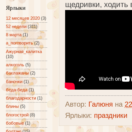
щедривки, ходить в
Ярлыки
12 месяцев 2020
(3)
52 недели
(311)
8 марта
(1)
а_поговорить
(2)
Ажурная_калитка
(10)
алкоголь
(5)
баклажаны
(2)
баночки
(1)
беда-беда
(1)
благодарности
(1)
Автор:
Галюня
на
22
блины
(5)
Ярлыки:
праздники
блогострой
(8)
бобовые
(1)
болтаю
(15)