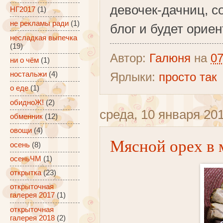
девочек-дачниц, с
НГ2017
(1)
не рекламы ради
(1)
блог и будет орие
несладкая выпечка
(19)
Автор:
Галюня
на
07
ни о чём
(1)
Ярлыки:
просто так
ностальжи
(4)
о еде
(1)
обидноЖ!
(2)
среда, 10 января 2018
обменник
(12)
овощи
(4)
Мясной орех в 
осень
(8)
осеньЧМ
(1)
открытка
(23)
открыточная
галерея 2017
(1)
открыточная
галерея 2018
(2)