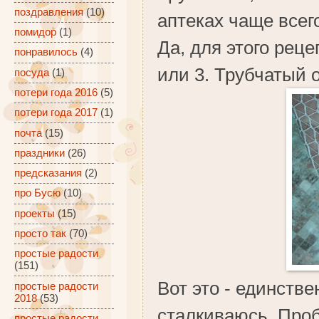
поздравления
(10)
аптеках чаще всего
помидор
(1)
Да, для этого рец
понравилось
(4)
или 3. Трубчатый 
посуда
(1)
потери года 2016
(5)
потери года 2017
(1)
почта
(15)
праздники
(26)
предсказания
(2)
про Бусю
(10)
проекты
(15)
просто так
(70)
простые радости
(151)
Вот это - единстве
простые радости
2018
(53)
сталкиваюсь. Проб
простые радости