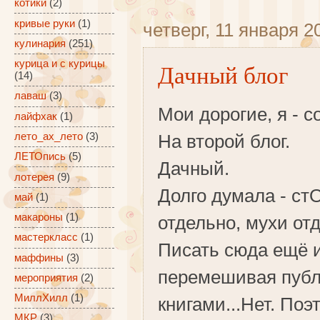
котики
(2)
кривые руки
(1)
четверг, 11 января 20
кулинария
(251)
курица и с курицы
Дачный блог
(14)
лаваш
(3)
Мои дорогие, я - с
лайфхак
(1)
лето_ах_лето
(3)
На второй блог.
ЛЕТОпись
(5)
Дачный.
лотерея
(9)
Долго думала - стО
май
(1)
макароны
(1)
отдельно, мухи от
мастеркласс
(1)
Писать сюда ещё и
маффины
(3)
перемешивая публи
мероприятия
(2)
МиллХилл
(1)
книгами...Нет. По
МКР
(3)