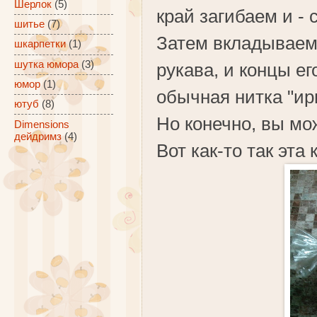
Шерлок
(5)
край загибаем и - 
шитье
(7)
Затем вкладываем 
шкарпетки
(1)
шутка юмора
(3)
рукава, и концы ег
юмор
(1)
обычная нитка "ир
ютуб
(8)
Но конечно, вы мо
Dimensions
дейдримз
(4)
Вот как-то так эта