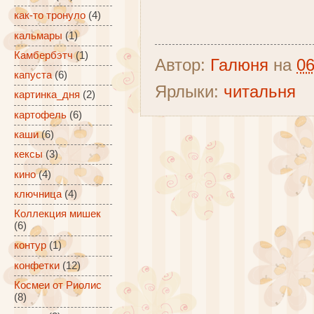
как-то тронуло
(4)
кальмары
(1)
Камбербэтч
(1)
Автор:
Галюня
на
06
капуста
(6)
Ярлыки:
читальня
картинка_дня
(2)
картофель
(6)
каши
(6)
кексы
(3)
кино
(4)
ключница
(4)
Коллекция мишек
(6)
контур
(1)
конфетки
(12)
Космеи от Риолис
(8)