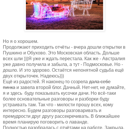
Но я о хорошем.
Продолжают приходить отчёты - вчера дошли открытки в
Пушкино и Обухово. Это Московская область. Дольше
всех шли )))Я уже и ждать перестала. Как же - Австралия
уже давно получила и забыла, а тут - Подмосковье. Но -
дошло. И это здорово. Остаётся непонятной судьба ещё
двух открыточек. Надеюсь)))
Ещё из радостей. Я наконец-то созрела
дала себе
пинка
и завела второй блог. Дачный. Нет-нет, не думайте,
я и здесь буду показывать кусочки дачи. Но всё-таки
более основательные разговоры и разборки буду
устраивать там. Так что - милости прошу всех, кому
интересно. Будем разговоры разговаривать и
премудрости друг другу рассекречивать. В ближайшее
время планирую поговорить о лаванде.
Полностью разобралась с отчётами на работе. Закрыла.