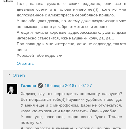
Галя, начала думать о своих радостях, они все в
дневнике осели и в голове ничего нет))), колечко мне
долгожданное с алиэкспресса серебряное пришло.
У нас обещают дождь, по-моему даже визуализация уже
не поможет, снег в декабре отметился и хорошо.
А еще я начала короткие аудиорассказы слушать, даже
интересно становится, уже наушники хочу, да, да...
Про лаванду и мне интересно, даже не садоводу, так что
пиши.
Хорошей тебе недельки!
Ответить
Ответы
Галюня
16 января 2018 г. в 07:27
Хадижа, вау, ты переходишь понемногу на аудио?
Вот понравится тебе)))Наушники удобные надо, да.
У меня еще и с микрофоном. Дабы не отклекаться,
когда кто-то звонит и надо ответить. Очень удобно.
У вас уже, наверное, скоро весна будет. Теплее
потому как.
А про радости в дневнике - хорошо что они есть.